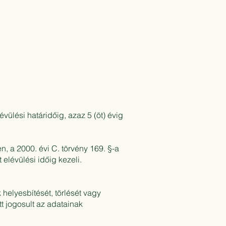
vülési határidőig, azaz 5 (öt) évig
, a 2000. évi C. törvény 169. §-a
 elévülési időig kezeli.
 helyesbítését, törlését vagy
tt jogosult az adatainak