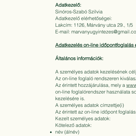
Adatkezelő:
Sinóros-Szabó Szilvia
Adatkezelő elérhetőségei:
Lakcím: 1126, Márvány utca 29., 1/5
E-mail:
marvanyugyintezes@gmail.c
Adatkezelés on-line időpontfoglalás 
Általános információk:
A személyes adatok kezelésének cél
Az on-line foglaló rendszeren kiválas
Az érintett hozzájárulása, mely a
www
on-line foglalórendszer használata so
kezelésére is.
A személyes adatok címzettje(i)
Az érintett az on-line időpont foglalá
Kezelt személyes adatok:
Kötelező adatok:
név (álnév)