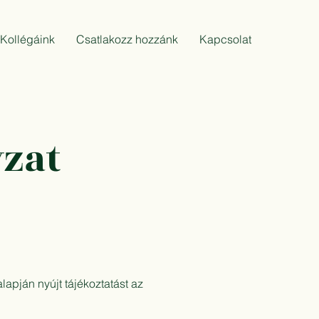
Kollégáink
Csatlakozz hozzánk
Kapcsolat
yzat
apján nyújt tájékoztatást az