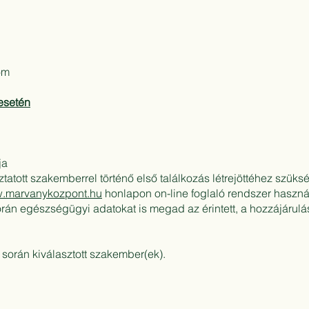
om
esetén
ja
ztatott szakemberrel történő első találkozás létrejöttéhez szük
.marvanykozpont.hu
honlapon on-line foglaló rendszer haszn
rán egészségügyi adatokat is megad az érintett, a hozzájárulás
s során kiválasztott szakember(ek).