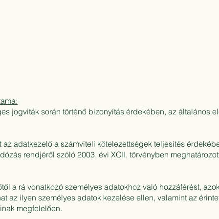
tama:
s jogviták során történő bizonyítás érdekében, az általános elé
az adatkezelő a számviteli kötelezettségek teljesítés érdekében
 adózás rendjéről szóló 2003. évi XCII. törvényben meghatározott
őtől a rá vonatkozó személyes adatokhoz való hozzáférést, azok
hat az ilyen személyes adatok kezelése ellen, valamint az érinte
inak megfelelően.