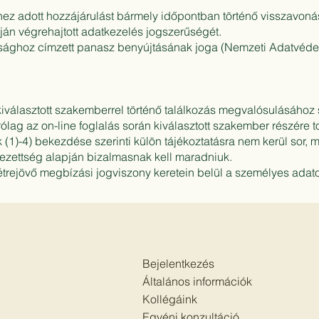
shez adott hozzájárulást bármely időpontban történő visszavoná
pján végrehajtott adatkezelés jogszerűségét.
hatósághoz címzett panasz benyújtásának joga (Nemzeti Adatvéd
kiválasztott szakemberrel történő találkozás megvalósulásáho
lag az on-line foglalás során kiválasztott szakember részére t
 (1)-4) bekezdése szerinti külön tájékoztatásra nem kerül sor, 
elezettség alapján bizalmasnak kell maradniuk.
létrejövő megbízási jogviszony keretein belül a személyes adato
Bejelentkezés
Általános információk
Kollégáink
Egyéni konzultáció