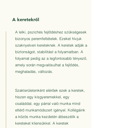
A keretekről
A lelki, pszichés fejlődéshez szükségesek
bizonyos peremfeltételek. Ezeket hívjuk
szaknyelven kereteknek. A keretek adják a
biztonságot, stabilitást a folyamatban. A
folyamat pedig az a legfontosabb tényező,
amely során megvalósulhat a fejlődés,
meghaladás, változás.
Szakterületenként elérőek ezek a keretek,
hiszen egy kisgyeremekkel, egy
családdal, egy párral való munka mind
eltérő munkamódszert igényel. Kollégáink
a közös munka kezdetén átbeszélik a
kereteket kliensükkel. A keretek