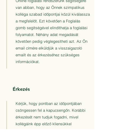
Online foglalási rendszerünk segítségére
van abban, hogy az Önnek szimpatikus
kolléga szabad időpontjai közül kiválassza
a megfelelőt. Ezt követően a Foglalás
gomb segítségével elindíthatja a foglalási
folyamatot. Néhány adat megadását
követően pedig véglegesítheti azt. Az Ön
email címére elküldjük a visszaigazoló
emailt és az érkezéséhez szükséges
információkat.
Érkezés
Kérjük, hogy pontban az időpontjában
csöngessen fel a kapucsengőn. Korábbi
érkezését nem tudjuk fogadni, mivel
kollégáink épp előző kliensükkel
dolgoznak.