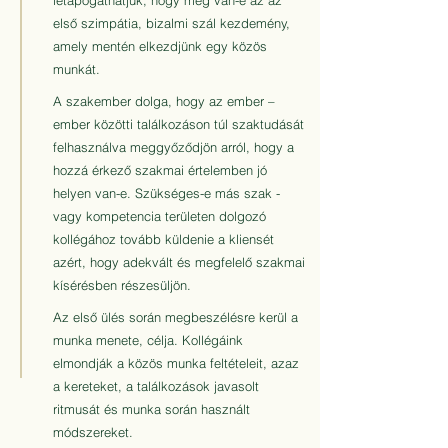
letapogathatjuk, hogy meg van-e az az
első szimpátia, bizalmi szál kezdemény,
amely mentén elkezdjünk egy közös
munkát.
A szakember dolga, hogy az ember –
ember közötti találkozáson túl szaktudását
felhasználva meggyőződjön arról, hogy a
hozzá érkező szakmai értelemben jó
helyen van-e. Szükséges-e más szak -
vagy kompetencia területen dolgozó
kollégához tovább küldenie a kliensét
azért, hogy adekvált és megfelelő szakmai
kísérésben részesüljön.
Az első ülés során megbeszélésre kerül a
munka menete, célja. Kollégáink
elmondják a közös munka feltételeit, azaz
a kereteket, a találkozások javasolt
ritmusát és munka során használt
módszereket.